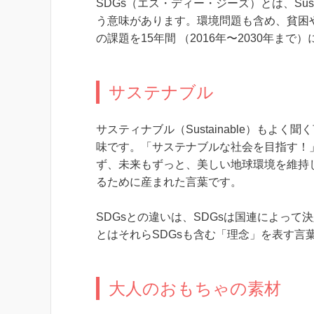
SDGs（エス・ディー・ジーズ）とは、Sustai
う意味があります。環境問題も含め、
貧困
の課題
を15年間 （2016年〜2030年
サステナブル
サスティナブル（Sustainable）も
味です。「サステナブルな社会を目指す！
ず、未来もずっと、美しい地球環境を維持
るために産まれた言葉です。
SDGsとの違いは、SDGsは国連によっ
とはそれらSDGsも含む「理念」を表す言
大人のおもちゃの素材