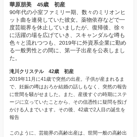
華原朋美 45歳 初産
90年代の小室ファミリー期、数々のミリオンヒ
ット曲を連発していた彼女。薬物依存などで一
度芸能界を休止していましたが、復帰後、徐々
に活躍の場を広げていき、スキャンダルな噂も
色々と流れつつも、2019年に外資系企業に勤め
る一般男性との間に、第一子出産を公表しまし
た。
滝川クリステル 42歳 初産
2019年11月に41歳で突然の出産。子供が産まれるま
で、妊娠の噂はおろか結婚の話しもなく、突然の報告
に世間を騒がせました。また、産後すぐの時期にステ
ージに立っていたことから、その信憑性に疑問を投げ
かける人までいます。その後、42歳で2人目の誕生を
報告
このように、芸能界の高齢出産は、世間一般の高齢出